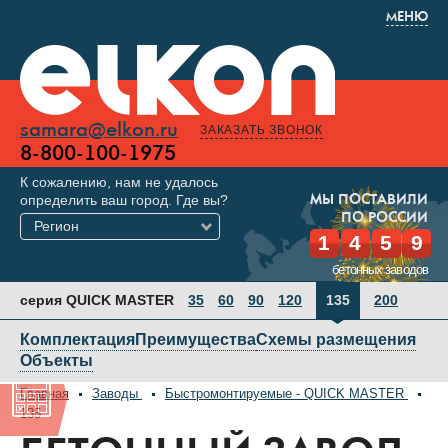
МЕНЮ
samara@elkon.ru
ЗАКАЗАТЬ ЗВОНОК
8-800-100-1975
К сожалению, нам не удалось
определить ваш город. Где вы?
МЫ ПОСТАВИЛИ
ПО РОССИИ
Регион
1
4
5
9
бетонных заводов
серия QUICK MASTER
35
60
90
120
135
200
Комплектация
Преимущества
Схемы размещения
Объекты
Главная
Заводы
Быстромонтируемые - QUICK MASTER
135