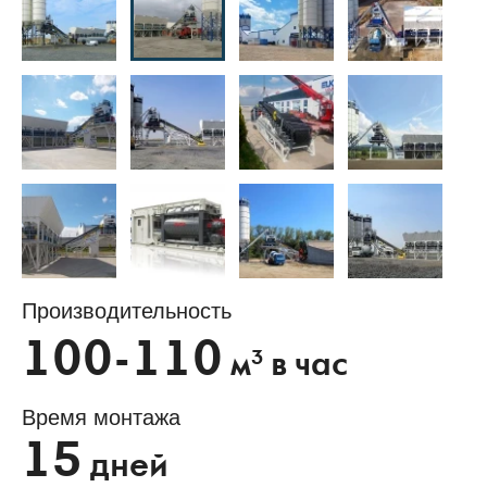
Производительность
100-110
3
м
в час
Время монтажа
15
дней