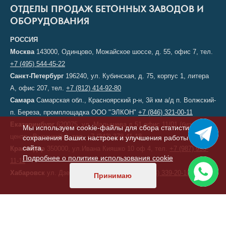
ОТДЕЛЫ ПРОДАЖ БЕТОННЫХ ЗАВОДОВ И
ОБОРУДОВАНИЯ
РОССИЯ
Москва
143000, Одинцово, Можайское шоссе, д. 55, офис 7, тел.
+7 (495) 544-45-22
Санкт-Петербург
196240, ул. Кубинская, д. 75, корпус 1, литера
А, офис 207, тел.
+7 (812) 414-92-80
Самара
Самарская обл., Красноярский р-н, 3й км а/д п. Волжский-
п. Береза, промплощадка ООО "ЭЛКОН"
+7 (846) 321-00-11
Екатеринбург
620075, ул. Малышева д.51 офис 11/01 (бизнес-
Мы используем cookie-файлы для сбора статистики,
центр «Высоцкий»), тел.
+7 (343) 378-41-18
сохранения Ваших настроек и улучшения работы
сайта.
Краснодар
350000, ул.Ивана Кияшко 10 оф 4, тел.
+7 (987) 950-
Подробнее о политике использования cookie
11-11
Хабаровск
ул. Дзержинского, д. 6, тел.
+7 (914) 339-20-10
Принимаю
КАЗАХСТАН
Астана
, переулок 156, д. 11, офис 210, тел/факс:
+7 (7172) 52-60-