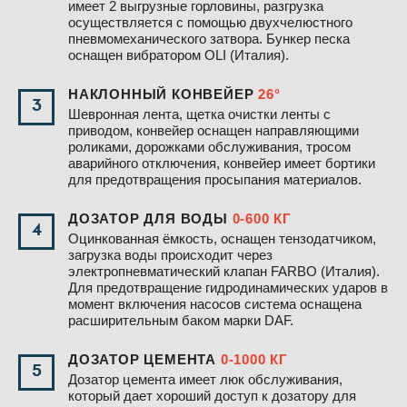
имеет 2 выгрузные горловины, разгрузка
осуществляется с помощью двухчелюстного
пневмомеханического затвора. Бункер песка
оснащен вибратором OLI (Италия).
НАКЛОННЫЙ КОНВЕЙЕР
26°
3
Шевронная лента, щетка очистки ленты с
приводом, конвейер оснащен направляющими
роликами, дорожками обслуживания, тросом
аварийного отключения, конвейер имеет бортики
для предотвращения просыпания материалов.
ДОЗАТОР ДЛЯ ВОДЫ
0-600 КГ
4
Оцинкованная ёмкость, оснащен тензодатчиком,
загрузка воды происходит через
электропневматический клапан FARBO (Италия).
Для предотвращение гидродинамических ударов в
момент включения насосов система оснащена
расширительным баком марки DAF.
ДОЗАТОР ЦЕМЕНТА
0-1000 КГ
5
Дозатор цемента имеет люк обслуживания,
который дает хороший доступ к дозатору для