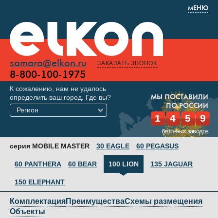
МЕНЮ
samara@elkon.ru
ЗАКАЗАТЬ ЗВОНОК
8-800-100-1975
К сожалению, нам не удалось
определить ваш город. Где вы?
МЫ ПОСТАВИЛИ
ПО РОССИИ
Регион
1
4
5
9
бетонных заводов
серия MOBILE MASTER
30 EAGLE
60 PEGASUS
60 PANTHERA
60 BEAR
100 LION
135 JAGUAR
150 ELEPHANT
Комплектация
Преимущества
Схемы размещения
Объекты